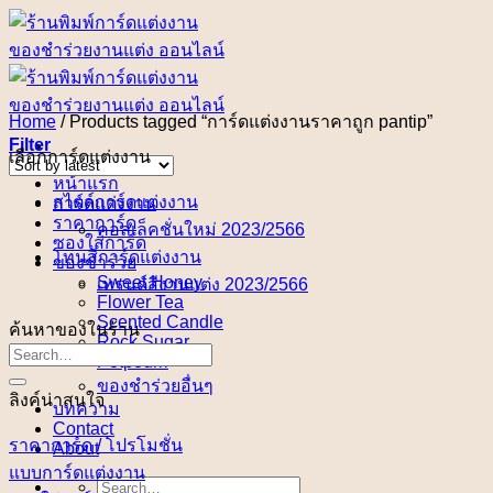
Skip
to
content
Home
/
Products tagged “การ์ดแต่งงานราคาถูก pantip”
Filter
เลือกการ์ดแต่งงาน
หน้าแรก
สไตล์การ์ดแต่งงาน
การ์ดแต่งงาน
ราคาการ์ด
คอลเล็คชั่นใหม่ 2023/2566
ซองใส่การ์ด
โทนสีการ์ดแต่งงาน
ของชำร่วย
Sweet Honey
เทรนด์สีงานแต่ง 2023/2566
Flower Tea
Scented Candle
ค้นหาของในร้าน
Rock Sugar
Potpourri
ของชำร่วยอื่นๆ
ลิงค์น่าสนใจ
บทความ
Contact
ราคาการ์ด / โปรโมชั่น
About
แบบการ์ดแต่งงาน
Search