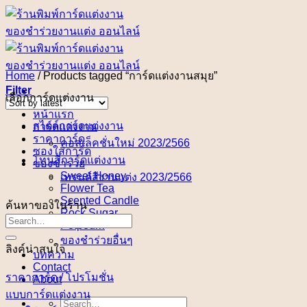
Skip
to
content
Home
/
Products tagged “การ์ดแต่งงานสมุย”
Filter
เลือกการ์ดแต่งงาน
หน้าแรก
สไตล์การ์ดแต่งงาน
การ์ดแต่งงาน
ราคาการ์ด
คอลเล็คชั่นใหม่ 2023/2566
ซองใส่การ์ด
โทนสีการ์ดแต่งงาน
ของชำร่วย
Sweet Honey
เทรนด์สีงานแต่ง 2023/2566
Flower Tea
Scented Candle
ค้นหาของในร้าน
Rock Sugar
Potpourri
ของชำร่วยอื่นๆ
ลิงค์น่าสนใจ
บทความ
Contact
ราคาการ์ด / โปรโมชั่น
About
แบบการ์ดแต่งงาน
Search