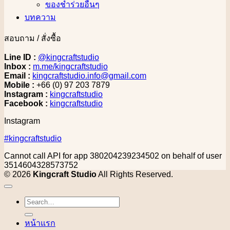
ของชำร่วยอื่นๆ
บทความ
สอบถาม / สั่งซื้อ
Line ID :
@kingcraftstudio
Inbox :
m.me/kingcraftstudio
Email :
kingcraftstudio.info@gmail.com
Mobile :
+66 (0) 97 203 7879
Instagram :
kingcraftstudio
Facebook :
kingcraftstudio
Instagram
#kingcraftstudio
Cannot call API for app 380204239234502 on behalf of user
3514604328573752
© 2026
Kingcraft Studio
All Rights Reserved.
Search
for:
หน้าแรก