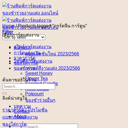
Skip
to
content
Home
/
Products tagged “การ์ดจีน การ์ตูน”
Filter
เลือกการ์ดแต่งงาน
สไตล์การ์ดแต่งงาน
หน้าแรก
การ์ดแต่งงาน
คอลเล็คชั่นใหม่ 2023/2566
ราคาการ์ด
โทนสีการ์ดแต่งงาน
ซองใส่การ์ด
ของชำร่วย
เทรนด์สีงานแต่ง 2023/2566
Sweet Honey
Flower Tea
ค้นหาของในร้าน
Scented Candle
Rock Sugar
Potpourri
ลิงค์น่าสนใจ
ของชำร่วยอื่นๆ
บทความ
ราคาการ์ด / โปรโมชั่น
Contact
About
แบบการ์ดแต่งงาน
ซองใส่การ์ด
Search