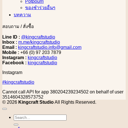
Potpourri
ของชำร่วยอื่นๆ
บทความ
สอบถาม / สั่งซื้อ
Line ID :
@kingcraftstudio
Inbox :
m.me/kingcraftstudio
Email :
kingcraftstudio.info@gmail.com
Mobile :
+66 (0) 97 203 7879
Instagram :
kingcraftstudio
Facebook :
kingcraftstudio
Instagram
#kingcraftstudio
Cannot call API for app 380204239234502 on behalf of user
3514604328573752
© 2026
Kingcraft Studio
All Rights Reserved.
Search
for: