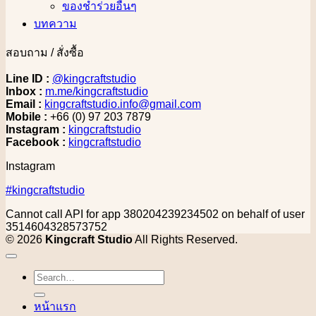
ของชำร่วยอื่นๆ
บทความ
สอบถาม / สั่งซื้อ
Line ID :
@kingcraftstudio
Inbox :
m.me/kingcraftstudio
Email :
kingcraftstudio.info@gmail.com
Mobile :
+66 (0) 97 203 7879
Instagram :
kingcraftstudio
Facebook :
kingcraftstudio
Instagram
#kingcraftstudio
Cannot call API for app 380204239234502 on behalf of user
3514604328573752
© 2026
Kingcraft Studio
All Rights Reserved.
Search
for:
หน้าแรก