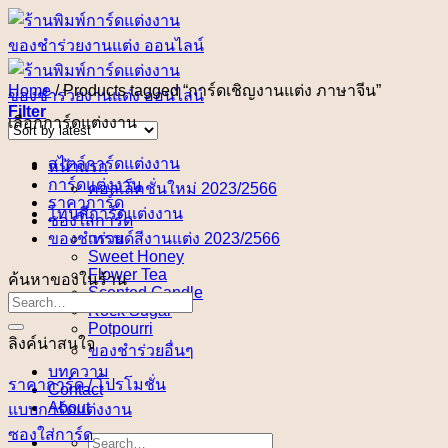
Skip
to
content
Home
/
Products tagged “การ์ดเชิญงานแต่ง ภาษาจีน”
Filter
เลือกการ์ดแต่งงาน
สไตล์การ์ดแต่งงาน
หน้าแรก
การ์ดแต่งงาน
คอลเล็คชั่นใหม่ 2023/2566
ราคาการ์ด
โทนสีการ์ดแต่งงาน
ซองใส่การ์ด
ของชำร่วย
เทรนด์สีงานแต่ง 2023/2566
Sweet Honey
Flower Tea
ค้นหาของในร้าน
Scented Candle
Rock Sugar
Potpourri
ลิงค์น่าสนใจ
ของชำร่วยอื่นๆ
บทความ
ราคาการ์ด / โปรโมชั่น
Contact
About
แบบการ์ดแต่งงาน
ซองใส่การ์ด
Search