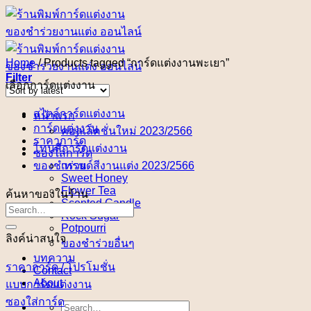
Skip
to
content
Home
/
Products tagged “การ์ดแต่งงานพะเยา”
Filter
เลือกการ์ดแต่งงาน
สไตล์การ์ดแต่งงาน
หน้าแรก
การ์ดแต่งงาน
คอลเล็คชั่นใหม่ 2023/2566
ราคาการ์ด
โทนสีการ์ดแต่งงาน
ซองใส่การ์ด
ของชำร่วย
เทรนด์สีงานแต่ง 2023/2566
Sweet Honey
Flower Tea
ค้นหาของในร้าน
Scented Candle
Rock Sugar
Potpourri
ลิงค์น่าสนใจ
ของชำร่วยอื่นๆ
บทความ
ราคาการ์ด / โปรโมชั่น
Contact
About
แบบการ์ดแต่งงาน
ซองใส่การ์ด
Search