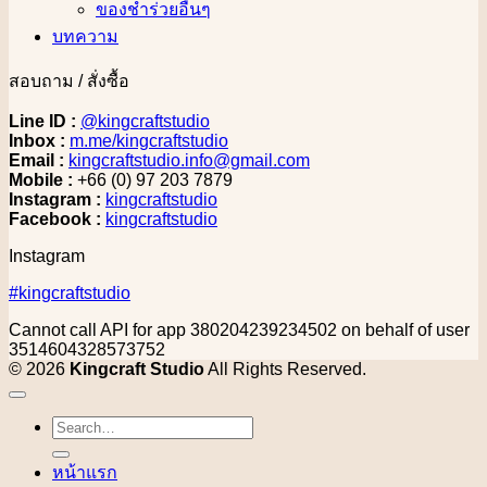
ของชำร่วยอื่นๆ
บทความ
สอบถาม / สั่งซื้อ
Line ID :
@kingcraftstudio
Inbox :
m.me/kingcraftstudio
Email :
kingcraftstudio.info@gmail.com
Mobile :
+66 (0) 97 203 7879
Instagram :
kingcraftstudio
Facebook :
kingcraftstudio
Instagram
#kingcraftstudio
Cannot call API for app 380204239234502 on behalf of user
3514604328573752
© 2026
Kingcraft Studio
All Rights Reserved.
Search
for:
หน้าแรก