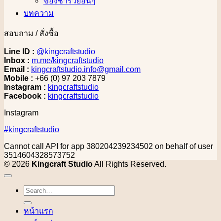
ของชำร่วยอื่นๆ
บทความ
สอบถาม / สั่งซื้อ
Line ID :
@kingcraftstudio
Inbox :
m.me/kingcraftstudio
Email :
kingcraftstudio.info@gmail.com
Mobile :
+66 (0) 97 203 7879
Instagram :
kingcraftstudio
Facebook :
kingcraftstudio
Instagram
#kingcraftstudio
Cannot call API for app 380204239234502 on behalf of user
3514604328573752
© 2026
Kingcraft Studio
All Rights Reserved.
Search
for:
หน้าแรก