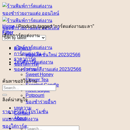
Skip
to
content
Home
/
Products tagged “การ์ดแต่งงานยะลา”
Filter
เลือกการ์ดแต่งงาน
สไตล์การ์ดแต่งงาน
หน้าแรก
การ์ดแต่งงาน
คอลเล็คชั่นใหม่ 2023/2566
ราคาการ์ด
โทนสีการ์ดแต่งงาน
ซองใส่การ์ด
ของชำร่วย
เทรนด์สีงานแต่ง 2023/2566
Sweet Honey
Flower Tea
ค้นหาของในร้าน
Scented Candle
Rock Sugar
Potpourri
ลิงค์น่าสนใจ
ของชำร่วยอื่นๆ
บทความ
ราคาการ์ด / โปรโมชั่น
Contact
About
แบบการ์ดแต่งงาน
ซองใส่การ์ด
Search