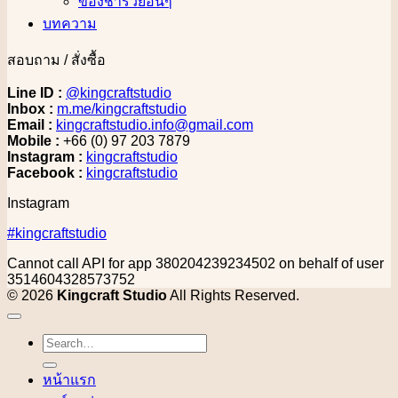
ของชำร่วยอื่นๆ
บทความ
สอบถาม / สั่งซื้อ
Line ID :
@kingcraftstudio
Inbox :
m.me/kingcraftstudio
Email :
kingcraftstudio.info@gmail.com
Mobile :
+66 (0) 97 203 7879
Instagram :
kingcraftstudio
Facebook :
kingcraftstudio
Instagram
#kingcraftstudio
Cannot call API for app 380204239234502 on behalf of user
3514604328573752
© 2026
Kingcraft Studio
All Rights Reserved.
Search
for:
หน้าแรก