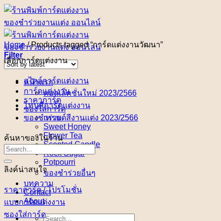
Skip
to
content
Home
/
Products tagged “การ์ดแต่งงานวัฒนา”
Filter
เลือกการ์ดแต่งงาน
สไตล์การ์ดแต่งงาน
หน้าแรก
การ์ดแต่งงาน
คอลเล็คชั่นใหม่ 2023/2566
ราคาการ์ด
โทนสีการ์ดแต่งงาน
ซองใส่การ์ด
ของชำร่วย
เทรนด์สีงานแต่ง 2023/2566
Sweet Honey
Flower Tea
ค้นหาของในร้าน
Scented Candle
Rock Sugar
Potpourri
ลิงค์น่าสนใจ
ของชำร่วยอื่นๆ
บทความ
ราคาการ์ด / โปรโมชั่น
Contact
About
แบบการ์ดแต่งงาน
ซองใส่การ์ด
Search