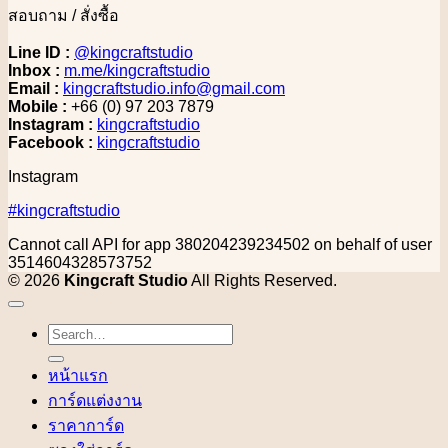
สอบถาม / สั่งซื้อ
Line ID :
@kingcraftstudio
Inbox :
m.me/kingcraftstudio
Email :
kingcraftstudio.info@gmail.com
Mobile :
+66 (0) 97 203 7879
Instagram :
kingcraftstudio
Facebook :
kingcraftstudio
Instagram
#kingcraftstudio
Cannot call API for app 380204239234502 on behalf of user
3514604328573752
© 2026
Kingcraft Studio
All Rights Reserved.
Search
for:
หน้าแรก
การ์ดแต่งงาน
ราคาการ์ด