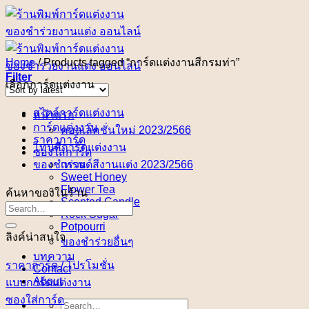
Skip
to
content
Home
/
Products tagged “การ์ดแต่งงานสีกรมท่า”
Filter
เลือกการ์ดแต่งงาน
สไตล์การ์ดแต่งงาน
หน้าแรก
การ์ดแต่งงาน
คอลเล็คชั่นใหม่ 2023/2566
ราคาการ์ด
โทนสีการ์ดแต่งงาน
ซองใส่การ์ด
ของชำร่วย
เทรนด์สีงานแต่ง 2023/2566
Sweet Honey
Flower Tea
ค้นหาของในร้าน
Scented Candle
Rock Sugar
Potpourri
ลิงค์น่าสนใจ
ของชำร่วยอื่นๆ
บทความ
ราคาการ์ด / โปรโมชั่น
Contact
About
แบบการ์ดแต่งงาน
ซองใส่การ์ด
Search