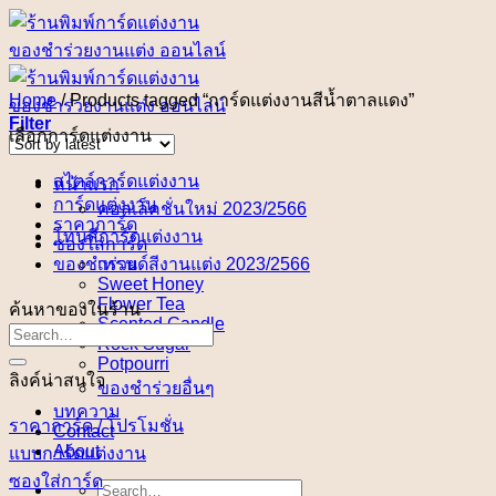
Skip
to
content
Home
/
Products tagged “การ์ดแต่งงานสีน้ำตาลแดง”
Filter
เลือกการ์ดแต่งงาน
สไตล์การ์ดแต่งงาน
หน้าแรก
การ์ดแต่งงาน
คอลเล็คชั่นใหม่ 2023/2566
ราคาการ์ด
โทนสีการ์ดแต่งงาน
ซองใส่การ์ด
ของชำร่วย
เทรนด์สีงานแต่ง 2023/2566
Sweet Honey
Flower Tea
ค้นหาของในร้าน
Scented Candle
Rock Sugar
Potpourri
ลิงค์น่าสนใจ
ของชำร่วยอื่นๆ
บทความ
ราคาการ์ด / โปรโมชั่น
Contact
About
แบบการ์ดแต่งงาน
ซองใส่การ์ด
Search