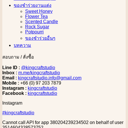
ของชำร่วยงานแต่ง
Sweet Honey
Flower Tea
Scented Candle
Rock Sugar
Potpourri
ของชำร่วยอื่นๆ
บทความ
สอบถาม / สั่งซื้อ
Line ID :
@kingcraftstudio
Inbox :
m.me/kingcraftstudio
Email :
kingcraftstudio.info@gmail.com
Mobile :
+66 (0) 97 203 7879
Instagram :
kingcraftstudio
Facebook :
kingcraftstudio
Instagram
#kingcraftstudio
Cannot call API for app 380204239234502 on behalf of user
3514604328573752