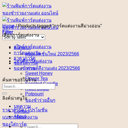
Skip
to
content
Home
/
Products tagged “การ์ดแต่งงานสีม่วงอ่อน”
Filter
เลือกการ์ดแต่งงาน
สไตล์การ์ดแต่งงาน
หน้าแรก
การ์ดแต่งงาน
คอลเล็คชั่นใหม่ 2023/2566
ราคาการ์ด
โทนสีการ์ดแต่งงาน
ซองใส่การ์ด
ของชำร่วย
เทรนด์สีงานแต่ง 2023/2566
Sweet Honey
Flower Tea
ค้นหาของในร้าน
Scented Candle
Rock Sugar
Potpourri
ลิงค์น่าสนใจ
ของชำร่วยอื่นๆ
บทความ
ราคาการ์ด / โปรโมชั่น
Contact
About
แบบการ์ดแต่งงาน
ซองใส่การ์ด
Search