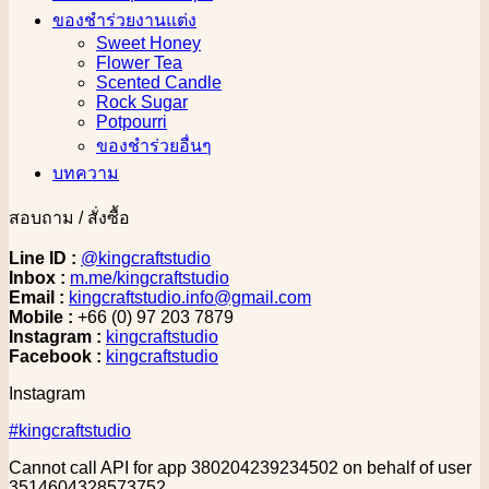
ของชำร่วยงานแต่ง
Sweet Honey
Flower Tea
Scented Candle
Rock Sugar
Potpourri
ของชำร่วยอื่นๆ
บทความ
สอบถาม / สั่งซื้อ
Line ID :
@kingcraftstudio
Inbox :
m.me/kingcraftstudio
Email :
kingcraftstudio.info@gmail.com
Mobile :
+66 (0) 97 203 7879
Instagram :
kingcraftstudio
Facebook :
kingcraftstudio
Instagram
#kingcraftstudio
Cannot call API for app 380204239234502 on behalf of user
3514604328573752