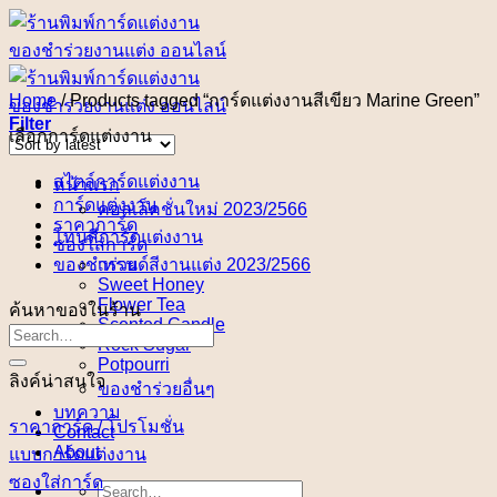
Skip
to
content
Home
/
Products tagged “การ์ดแต่งงานสีเขียว Marine Green”
Filter
เลือกการ์ดแต่งงาน
สไตล์การ์ดแต่งงาน
หน้าแรก
การ์ดแต่งงาน
คอลเล็คชั่นใหม่ 2023/2566
ราคาการ์ด
โทนสีการ์ดแต่งงาน
ซองใส่การ์ด
ของชำร่วย
เทรนด์สีงานแต่ง 2023/2566
Sweet Honey
Flower Tea
ค้นหาของในร้าน
Scented Candle
Rock Sugar
Potpourri
ลิงค์น่าสนใจ
ของชำร่วยอื่นๆ
บทความ
ราคาการ์ด / โปรโมชั่น
Contact
About
แบบการ์ดแต่งงาน
ซองใส่การ์ด
Search