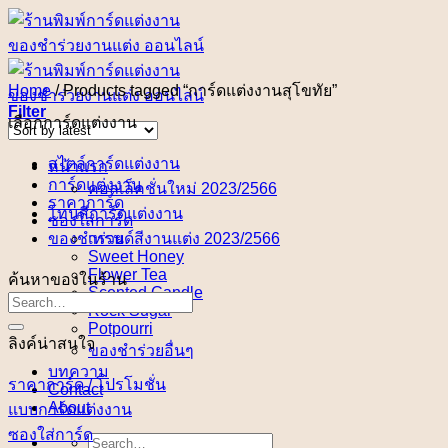
Skip
to
content
Home
/
Products tagged “การ์ดแต่งงานสุโขทัย”
Filter
เลือกการ์ดแต่งงาน
สไตล์การ์ดแต่งงาน
หน้าแรก
การ์ดแต่งงาน
คอลเล็คชั่นใหม่ 2023/2566
ราคาการ์ด
โทนสีการ์ดแต่งงาน
ซองใส่การ์ด
ของชำร่วย
เทรนด์สีงานแต่ง 2023/2566
Sweet Honey
Flower Tea
ค้นหาของในร้าน
Scented Candle
Rock Sugar
Potpourri
ลิงค์น่าสนใจ
ของชำร่วยอื่นๆ
บทความ
ราคาการ์ด / โปรโมชั่น
Contact
About
แบบการ์ดแต่งงาน
ซองใส่การ์ด
Search