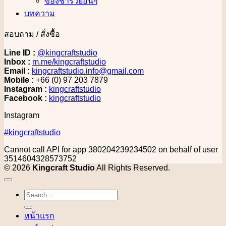
ของชำร่วยอื่นๆ
บทความ
สอบถาม / สั่งซื้อ
Line ID :
@kingcraftstudio
Inbox :
m.me/kingcraftstudio
Email :
kingcraftstudio.info@gmail.com
Mobile :
+66 (0) 97 203 7879
Instagram :
kingcraftstudio
Facebook :
kingcraftstudio
Instagram
#kingcraftstudio
Cannot call API for app 380204239234502 on behalf of user
3514604328573752
© 2026
Kingcraft Studio
All Rights Reserved.
Search
for:
หน้าแรก