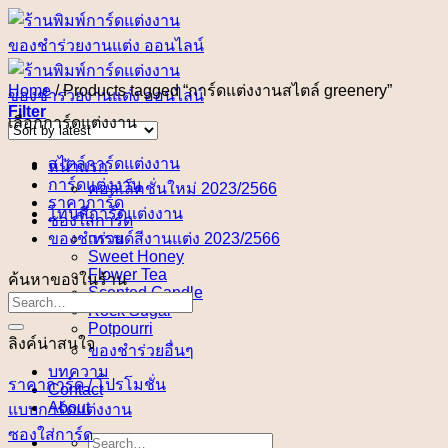
Skip
to
content
Home
/
Products tagged “การ์ดแต่งงานสไตล์ greenery”
Filter
เลือกการ์ดแต่งงาน
สไตล์การ์ดแต่งงาน
หน้าแรก
การ์ดแต่งงาน
คอลเล็คชั่นใหม่ 2023/2566
ราคาการ์ด
โทนสีการ์ดแต่งงาน
ซองใส่การ์ด
ของชำร่วย
เทรนด์สีงานแต่ง 2023/2566
Sweet Honey
Flower Tea
ค้นหาของในร้าน
Scented Candle
Rock Sugar
Potpourri
ลิงค์น่าสนใจ
ของชำร่วยอื่นๆ
บทความ
ราคาการ์ด / โปรโมชั่น
Contact
About
แบบการ์ดแต่งงาน
ซองใส่การ์ด
Search