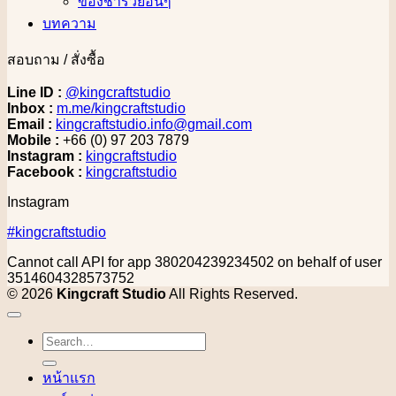
ของชำร่วยอื่นๆ
บทความ
สอบถาม / สั่งซื้อ
Line ID :
@kingcraftstudio
Inbox :
m.me/kingcraftstudio
Email :
kingcraftstudio.info@gmail.com
Mobile :
+66 (0) 97 203 7879
Instagram :
kingcraftstudio
Facebook :
kingcraftstudio
Instagram
#kingcraftstudio
Cannot call API for app 380204239234502 on behalf of user
3514604328573752
© 2026
Kingcraft Studio
All Rights Reserved.
Search
for:
หน้าแรก