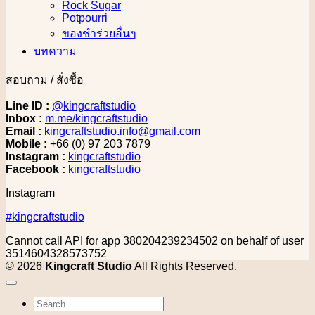
Rock Sugar
Potpourri
ของชำร่วยอื่นๆ
บทความ
สอบถาม / สั่งซื้อ
Line ID :
@kingcraftstudio
Inbox :
m.me/kingcraftstudio
Email :
kingcraftstudio.info@gmail.com
Mobile :
+66 (0) 97 203 7879
Instagram :
kingcraftstudio
Facebook :
kingcraftstudio
Instagram
#kingcraftstudio
Cannot call API for app 380204239234502 on behalf of user
3514604328573752
© 2026
Kingcraft Studio
All Rights Reserved.
Search
for: