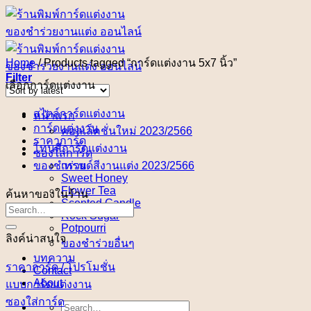
Skip
to
content
Home
/
Products tagged “การ์ดแต่งงาน 5x7 นิ้ว”
Filter
เลือกการ์ดแต่งงาน
สไตล์การ์ดแต่งงาน
หน้าแรก
การ์ดแต่งงาน
คอลเล็คชั่นใหม่ 2023/2566
ราคาการ์ด
โทนสีการ์ดแต่งงาน
ซองใส่การ์ด
ของชำร่วย
เทรนด์สีงานแต่ง 2023/2566
Sweet Honey
Flower Tea
ค้นหาของในร้าน
Scented Candle
Rock Sugar
Potpourri
ลิงค์น่าสนใจ
ของชำร่วยอื่นๆ
บทความ
ราคาการ์ด / โปรโมชั่น
Contact
About
แบบการ์ดแต่งงาน
ซองใส่การ์ด
Search