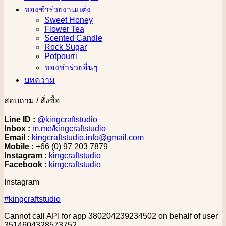
ของชำร่วยงานแต่ง
Sweet Honey
Flower Tea
Scented Candle
Rock Sugar
Potpourri
ของชำร่วยอื่นๆ
บทความ
สอบถาม / สั่งซื้อ
Line ID :
@kingcraftstudio
Inbox :
m.me/kingcraftstudio
Email :
kingcraftstudio.info@gmail.com
Mobile :
+66 (0) 97 203 7879
Instagram :
kingcraftstudio
Facebook :
kingcraftstudio
Instagram
#kingcraftstudio
Cannot call API for app 380204239234502 on behalf of user
3514604328573752