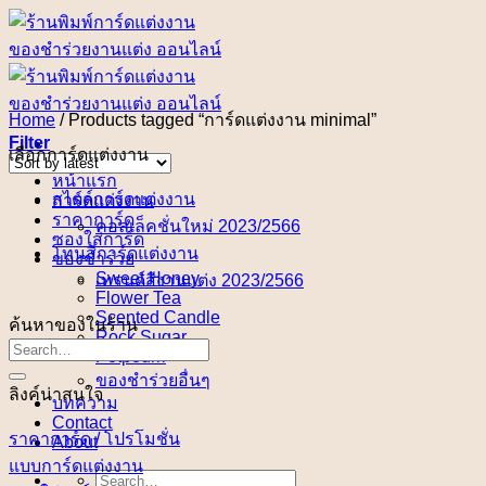
Skip
to
content
Home
/
Products tagged “การ์ดแต่งงาน minimal”
Filter
เลือกการ์ดแต่งงาน
หน้าแรก
สไตล์การ์ดแต่งงาน
การ์ดแต่งงาน
ราคาการ์ด
คอลเล็คชั่นใหม่ 2023/2566
ซองใส่การ์ด
โทนสีการ์ดแต่งงาน
ของชำร่วย
Sweet Honey
เทรนด์สีงานแต่ง 2023/2566
Flower Tea
Scented Candle
ค้นหาของในร้าน
Rock Sugar
Potpourri
ของชำร่วยอื่นๆ
ลิงค์น่าสนใจ
บทความ
Contact
ราคาการ์ด / โปรโมชั่น
About
แบบการ์ดแต่งงาน
Search