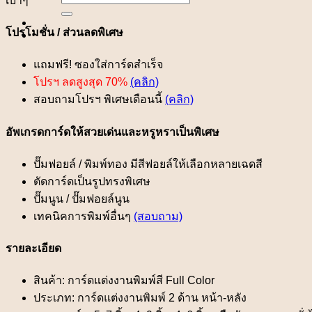
เบาๆ
for:
โปรโมชั่น / ส่วนลดพิเศษ
แถมฟรี! ซองใส่การ์ดสำเร็จ
โปรฯ ลดสูงสุด 70%
(คลิก)
สอบถามโปรฯ พิเศษเดือนนี้
(คลิก)
อัพเกรดการ์ดให้สวยเด่นและหรูหราเป็นพิเศษ
ปั๊มฟอยล์ / พิมพ์ทอง มีสีฟอยล์ให้เลือกหลายเฉดสี
ตัดการ์ดเป็นรูปทรงพิเศษ
ปั๊มนูน / ปั๊มฟอยล์นูน
เทคนิคการพิมพ์อื่นๆ
(สอบถาม)
รายละเอียด
สินค้า: การ์ดแต่งงานพิมพ์สี Full Color
ประเภท: การ์ดแต่งงานพิมพ์ 2 ด้าน หน้า-หลัง