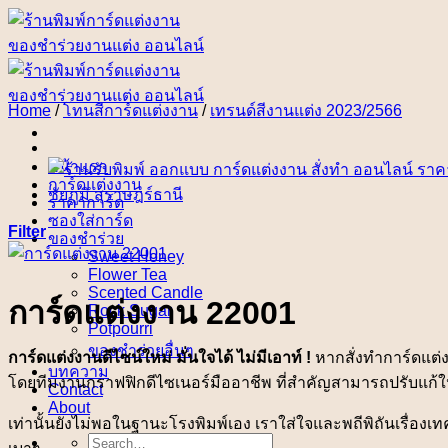
Skip
to
content
Home
/
โทนสีการ์ดแต่งงาน
/
เทรนด์สีงานแต่ง 2023/2566
หน้าแรก
การ์ดแต่งงาน
ราคาการ์ด
ซองใส่การ์ด
Filter
ของชำร่วย
Sweet Honey
Flower Tea
Scented Candle
การ์ดแต่งงาน 22001
Rock Sugar
Potpourri
ของชำร่วยอื่นๆ
การ์ดแต่งงานดีไซน์ใหม่ มั่นใจได้ ไม่มีเอาท์ !
หากสั่งทำการ์ดแต่
บทความ
โดยทีมงานกราฟฟิกดีไซเนอร์มืออาชีพ ที่สำคัญสามารถปรับแก้ให
Contact
About
เท่านั้นยังไม่พอในฐานะโรงพิมพ์เอง เราใส่ใจและพถีพิถันเรื่องเ
Search