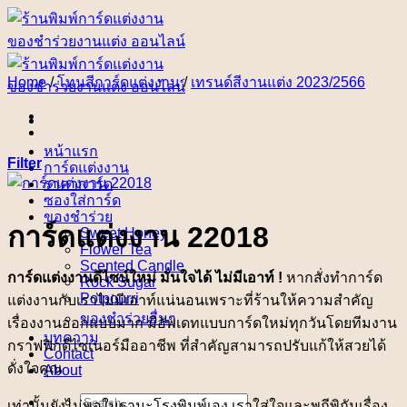
Skip
to
content
Home
/
โทนสีการ์ดแต่งงาน
/
เทรนด์สีงานแต่ง 2023/2566
หน้าแรก
Filter
การ์ดแต่งงาน
ราคาการ์ด
ซองใส่การ์ด
ของชำร่วย
การ์ดแต่งงาน 22018
Sweet Honey
Flower Tea
Scented Candle
การ์ดแต่งงานดีไซน์ใหม่ มั่นใจได้ ไม่มีเอาท์ !
หากสั่งทำการ์ด
Rock Sugar
Potpourri
แต่งงานกับเราไม่มีเอาท์แน่นอนเพราะที่ร้านให้ความสำคัญ
ของชำร่วยอื่นๆ
เรื่องงานออกแบบมาก มีอัพเดทแบบการ์ดใหม่ทุกวันโดยทีมงาน
บทความ
กราฟฟิกดีไซเนอร์มืออาชีพ ที่สำคัญสามารถปรับแก้ให้สวยได้
Contact
ดั่งใจคุณ
About
Search
เท่านั้นยังไม่พอในฐานะโรงพิมพ์เอง เราใส่ใจและพถีพิถันเรื่อง