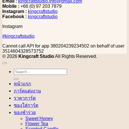
Email :
kingcraftstudio.info@gmail.com
Mobile :
+66 (0) 97 203 7879
Instagram :
kingcraftstudio
Facebook :
kingcraftstudio
Instagram
#kingcraftstudio
Cannot call API for app 380204239234502 on behalf of user
3514604328573752
© 2026
Kingcraft Studio
All Rights Reserved.
Search
for:
หน้าแรก
การ์ดแต่งงาน
ราคาการ์ด
ซองใส่การ์ด
ของชำร่วย
Sweet Honey
Flower Tea
Scented Candle