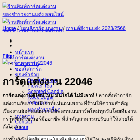
Skip
to
content
Home
/
โทนสีการ์ดแต่งงาน
/
เทรนด์สีงานแต่ง 2023/2566
หน้าแรก
Filter
การ์ดแต่งงาน
ราคาการ์ด
ซองใส่การ์ด
ของชำร่วย
การ์ดแต่งงาน 22046
Sweet Honey
Flower Tea
Scented Candle
การ์ดแต่งงานดีไซน์ใหม่ มั่นใจได้ ไม่มีเอาท์ !
หากสั่งทำการ์ด
Rock Sugar
Potpourri
แต่งงานกับเราไม่มีเอาท์แน่นอนเพราะที่ร้านให้ความสำคัญ
ของชำร่วยอื่นๆ
เรื่องงานออกแบบมาก มีอัพเดทแบบการ์ดใหม่ทุกวันโดยทีมงาน
บทความ
กราฟฟิกดีไซเนอร์มืออาชีพ ที่สำคัญสามารถปรับแก้ให้สวยได้
Contact
ดั่งใจคุณ
About
Search
เท่านั้นยังไม่พอในฐานะโรงพิมพ์เอง เราใส่ใจและพถีพิถันเรื่อง