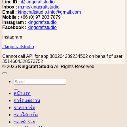
Line ID :
@kingcraftstudio
Inbox :
m.me/kingcraftstudio
Email :
kingcraftstudio.info@gmail.com
Mobile :
+66 (0) 97 203 7879
Instagram :
kingcraftstudio
Facebook :
kingcraftstudio
Instagram
#kingcraftstudio
Cannot call API for app 380204239234502 on behalf of user
3514604328573752
© 2026
Kingcraft Studio
All Rights Reserved.
Search
for:
หน้าแรก
การ์ดแต่งงาน
ราคาการ์ด
ซองใส่การ์ด
ของชำร่วย