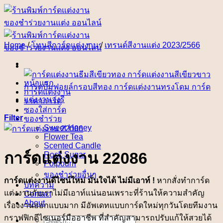
Skip
to
content
Home
/
โทนสีการ์ดแต่งงาน
/
เทรนด์สีงานแต่ง 2023/2566
หน้าแรก
การ์ดแต่งงาน
ราคาการ์ด
ซองใส่การ์ด
Filter
ของชำร่วย
Sweet Honey
Flower Tea
Scented Candle
การ์ดแต่งงาน 22086
Rock Sugar
Potpourri
ของชำร่วยอื่นๆ
การ์ดแต่งงานดีไซน์ใหม่ มั่นใจได้ ไม่มีเอาท์ !
หากสั่งทำการ์ด
บทความ
แต่งงานกับเราไม่มีเอาท์แน่นอนเพราะที่ร้านให้ความสำคัญ
Contact
About
เรื่องงานออกแบบมาก มีอัพเดทแบบการ์ดใหม่ทุกวันโดยทีมงาน
กราฟฟิกดีไซเนอร์มืออาชีพ ที่สำคัญสามารถปรับแก้ให้สวยได้
Search