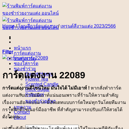
Skip
to
content
Home
/
โทนสีการ์ดแต่งงาน
/
เทรนด์สีงานแต่ง 2023/2566
หน้าแรก
Filter
การ์ดแต่งงาน
ราคาการ์ด
ซองใส่การ์ด
ของชำร่วย
การ์ดแต่งงาน 22089
Sweet Honey
Flower Tea
Scented Candle
การ์ดแต่งงานดีไซน์ใหม่ มั่นใจได้ ไม่มีเอาท์ !
หากสั่งทำการ์ด
Rock Sugar
Potpourri
แต่งงานกับเราไม่มีเอาท์แน่นอนเพราะที่ร้านให้ความสำคัญ
ของชำร่วยอื่นๆ
เรื่องงานออกแบบมาก มีอัพเดทแบบการ์ดใหม่ทุกวันโดยทีมงาน
บทความ
กราฟฟิกดีไซเนอร์มืออาชีพ ที่สำคัญสามารถปรับแก้ให้สวยได้
Contact
ดั่งใจคุณ
About
Search
เท่านั้นยังไม่พอในฐานะโรงพิมพ์เอง เราใส่ใจและพถีพิถันเรื่อง