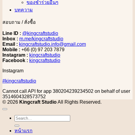
ของชำร่วยอื่นๆ
บทความ
สอบถาม / สั่งซื้อ
Line ID :
@kingcraftstudio
Inbox :
m.me/kingcraftstudio
Email :
kingcraftstudio.info@gmail.com
Mobile :
+66 (0) 97 203 7879
Instagram :
kingcraftstudio
Facebook :
kingcraftstudio
Instagram
#kingcraftstudio
Cannot call API for app 380204239234502 on behalf of user
3514604328573752
© 2026
Kingcraft Studio
All Rights Reserved.
Search
for:
หน้าแรก