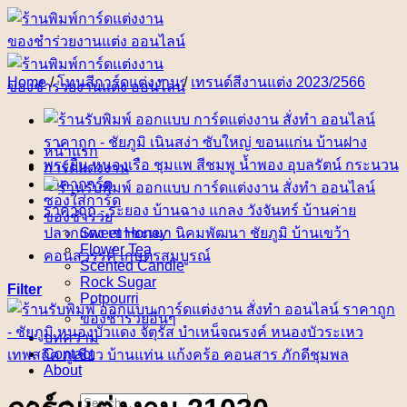
Skip
to
content
Home
/
โทนสีการ์ดแต่งงาน
/
เทรนด์สีงานแต่ง 2023/2566
หน้าแรก
การ์ดแต่งงาน
ราคาการ์ด
ซองใส่การ์ด
ของชำร่วย
Sweet Honey
Flower Tea
Scented Candle
Rock Sugar
Filter
Potpourri
ของชำร่วยอื่นๆ
บทความ
Contact
About
Search