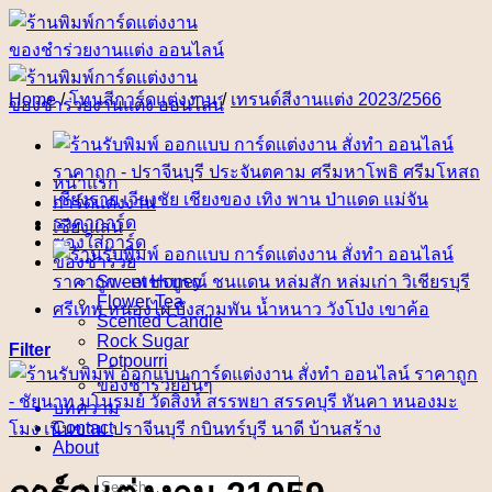
Skip
to
content
Home
/
โทนสีการ์ดแต่งงาน
/
เทรนด์สีงานแต่ง 2023/2566
หน้าแรก
การ์ดแต่งงาน
ราคาการ์ด
ซองใส่การ์ด
ของชำร่วย
Sweet Honey
Flower Tea
Scented Candle
Rock Sugar
Filter
Potpourri
ของชำร่วยอื่นๆ
บทความ
Contact
About
Search