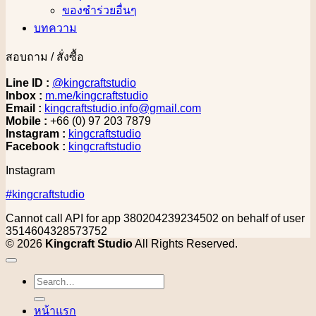
ของชำร่วยอื่นๆ
บทความ
สอบถาม / สั่งซื้อ
Line ID :
@kingcraftstudio
Inbox :
m.me/kingcraftstudio
Email :
kingcraftstudio.info@gmail.com
Mobile :
+66 (0) 97 203 7879
Instagram :
kingcraftstudio
Facebook :
kingcraftstudio
Instagram
#kingcraftstudio
Cannot call API for app 380204239234502 on behalf of user
3514604328573752
© 2026
Kingcraft Studio
All Rights Reserved.
Search
for:
หน้าแรก