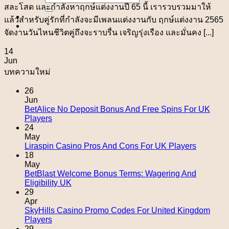
for:
สละโสด และกำลังหาฤกษ์แต่งงานปี 65 นี้ เรารวบรวมมาให้
แล้วสำหรับคู่รักที่กำลังจะมีเพลนแต่งงานกับ ฤกษ์แต่งงาน 2565
จัดงานวันไหนชีวิตคู่ถึงจะราบรื่น เจริญรุ่งเรือง และมั่นคง [...]
14
Jun
บทความใหม่
26
Jun
BetAlice No Deposit Bonus And Free Spins For UK
No
Players
Comments
24
on
May
BetAlice
No
Liraspin Casino Pros And Cons For UK Players
No
Commen
18
Deposit
on
May
Bonus
Liraspin
BetBlast Welcome Bonus Terms: Wagering And
And
Casino
No
Eligibility UK
Free
Pros
Comments
29
Spins
on
And
Apr
For
BetBlast
Cons
SkyHills Casino Promo Codes For United Kingdom
UK
Welcome
For
No
Players
Players
Bonus
UK
Comments
29