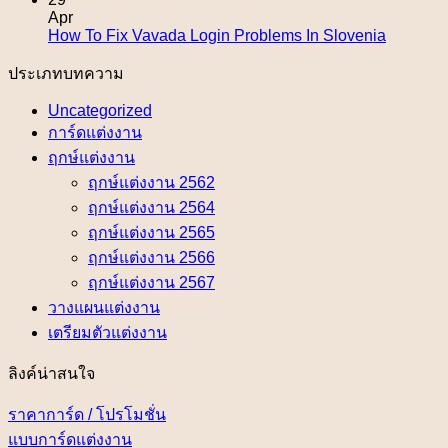
on
Terms:
Players
Apr
SkyHills
Wagering
No
How To Fix Vavada Login Problems In Slovenia
Casino
And
Commen
Promo
Eligibility
on
ประเภทบทความ
Codes
UK
How
For
To
Uncategorized
United
Fix
การ์ดแต่งงาน
Kingdom
Vavada
ฤกษ์แต่งงาน
Players
Login
Problem
ฤกษ์แต่งงาน 2562
In
ฤกษ์แต่งงาน 2564
Slovenia
ฤกษ์แต่งงาน 2565
ฤกษ์แต่งงาน 2566
ฤกษ์แต่งงาน 2567
วางแผนแต่งงาน
เตรียมตัวแต่งงาน
ลิงค์น่าสนใจ
ราคาการ์ด / โปรโมชั่น
แบบการ์ดแต่งงาน