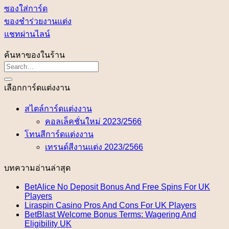
ซองใส่การ์ด
ของชำร่วยงานแต่ง
แชทผ่านไลน์
ค้นหาของในร้าน
เลือกการ์ดแต่งงาน
สไตล์การ์ดแต่งงาน
คอลเล็คชั่นใหม่ 2023/2566
โทนสีการ์ดแต่งงาน
เทรนด์สีงานแต่ง 2023/2566
บทความอ่านล่าสุด
BetAlice No Deposit Bonus And Free Spins For UK
Players
Liraspin Casino Pros And Cons For UK Players
BetBlast Welcome Bonus Terms: Wagering And
Eligibility UK