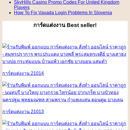
SkyHills Casino Promo Codes For United Kingdom
Players
How To Fix Vavada Login Problems In Slovenia
การ์ดแต่งงาน
Best seller!
การ์ดแต่งงาน 21014
การ์ดแต่งงาน 21013