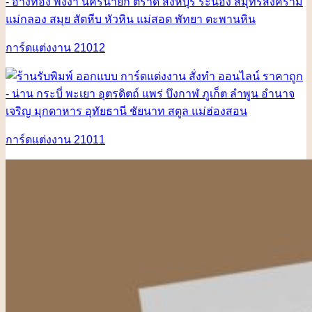
การ์ดแต่งงาน 21012
การ์ดแต่งงาน 21011