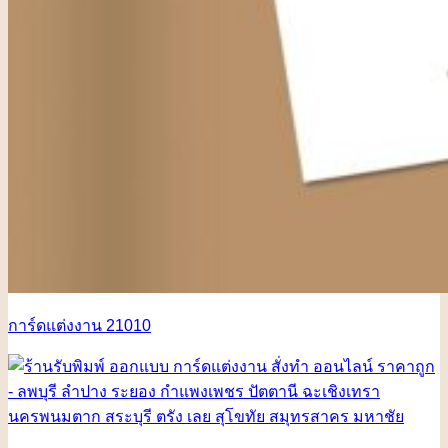
การ์ดแต่งงาน 21010