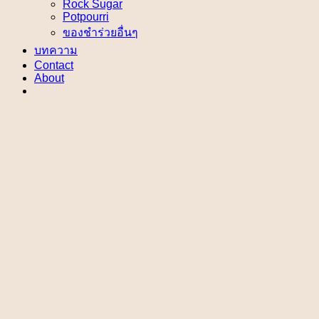
Rock Sugar
Potpourri
ของชำร่วยอื่นๆ
บทความ
Contact
About