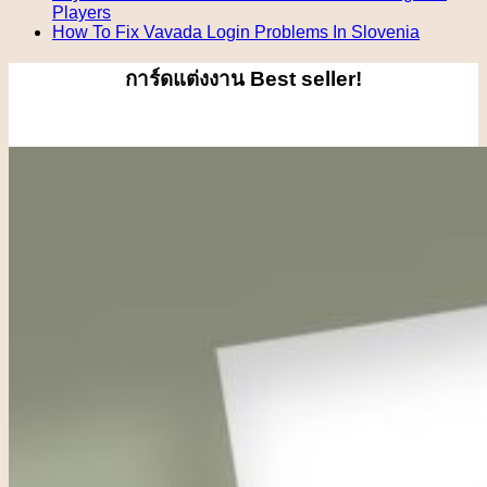
Players
How To Fix Vavada Login Problems In Slovenia
การ์ดแต่งงาน
Best seller!