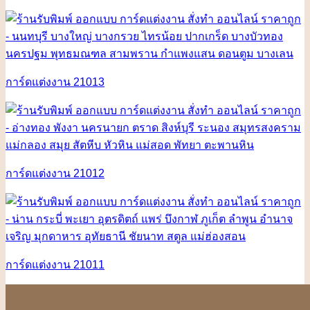
การ์ดแต่งงาน 21013
การ์ดแต่งงาน 21012
การ์ดแต่งงาน 21011