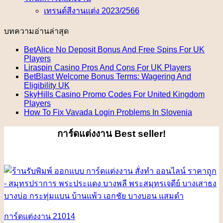
เทรนด์สีงานแต่ง 2023/2566
บทความอ่านล่าสุด
BetAlice No Deposit Bonus And Free Spins For UK
Players
Liraspin Casino Pros And Cons For UK Players
BetBlast Welcome Bonus Terms: Wagering And
Eligibility UK
SkyHills Casino Promo Codes For United Kingdom
Players
How To Fix Vavada Login Problems In Slovenia
การ์ดแต่งงาน
Best seller!
การ์ดแต่งงาน 21014