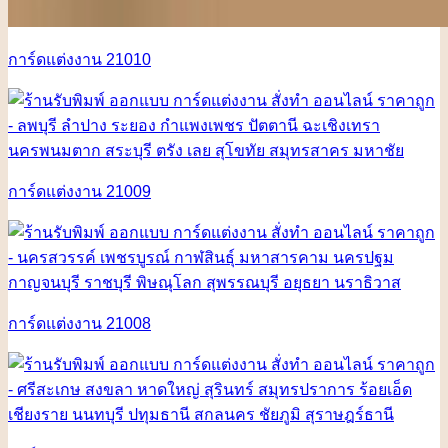
การ์ดแต่งงาน 21010
การ์ดแต่งงาน 21009
การ์ดแต่งงาน 21008