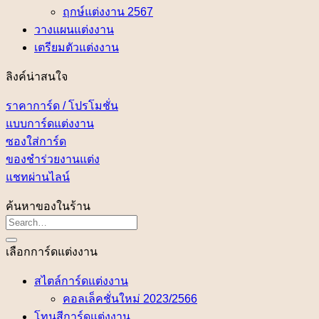
ฤกษ์แต่งงาน 2567
วางแผนแต่งงาน
เตรียมตัวแต่งงาน
ลิงค์น่าสนใจ
ราคาการ์ด / โปรโมชั่น
แบบการ์ดแต่งงาน
ซองใส่การ์ด
ของชำร่วยงานแต่ง
แชทผ่านไลน์
ค้นหาของในร้าน
เลือกการ์ดแต่งงาน
สไตล์การ์ดแต่งงาน
คอลเล็คชั่นใหม่ 2023/2566
โทนสีการ์ดแต่งงาน