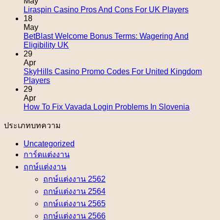
May
BetAlice
No
Liraspin Casino Pros And Cons For UK Players
No
Commen
18
Deposit
on
May
Bonus
Liraspin
BetBlast Welcome Bonus Terms: Wagering And
And
Casino
No
Eligibility UK
Free
Pros
Comments
29
Spins
on
And
Apr
For
BetBlast
Cons
SkyHills Casino Promo Codes For United Kingdom
UK
Welcome
For
No
Players
Players
Bonus
UK
Comments
29
on
Terms:
Players
Apr
SkyHills
Wagering
No
How To Fix Vavada Login Problems In Slovenia
Casino
And
Commen
Promo
Eligibility
on
ประเภทบทความ
Codes
UK
How
For
To
Uncategorized
United
Fix
การ์ดแต่งงาน
Kingdom
Vavada
ฤกษ์แต่งงาน
Players
Login
Problem
ฤกษ์แต่งงาน 2562
In
ฤกษ์แต่งงาน 2564
Slovenia
ฤกษ์แต่งงาน 2565
ฤกษ์แต่งงาน 2566