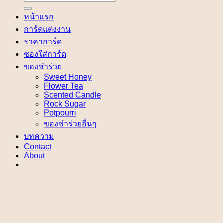
for:
หน้าแรก
การ์ดแต่งงาน
ราคาการ์ด
ซองใส่การ์ด
ของชำร่วย
Sweet Honey
Flower Tea
Scented Candle
Rock Sugar
Potpourri
ของชำร่วยอื่นๆ
บทความ
Contact
About