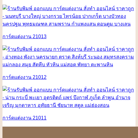
การ์ดแต่งงาน 21013
การ์ดแต่งงาน 21012
การ์ดแต่งงาน 21011