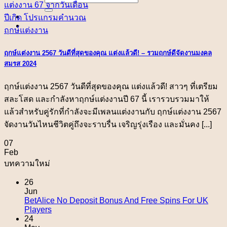
for:
ฤกษ์แต่งงาน 2567 วันดีที่สุดของคุณ แต่งแล้วดี! – รวมฤกษ์ดีจัดงานมงคล
สมรส 2024
ฤกษ์แต่งงาน 2567 วันดีที่สุดของคุณ แต่งแล้วดี! สาวๆ ที่เตรียม
สละโสด และกำลังหาฤกษ์แต่งงานปี 67 นี้ เรารวบรวมมาให้
แล้วสำหรับคู่รักที่กำลังจะมีเพลนแต่งงานกับ ฤกษ์แต่งงาน 2567
จัดงานวันไหนชีวิตคู่ถึงจะราบรื่น เจริญรุ่งเรือง และมั่นคง [...]
07
Feb
บทความใหม่
26
Jun
BetAlice No Deposit Bonus And Free Spins For UK
No
Players
Comments
24
on