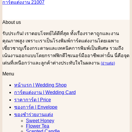
การ์ดแต่งงาน 21007
About us
รับประกัน! เราตอบโจทย์ได้ดีที่สุด ทั้งเรื่องราคาถูกและงาน
คุณภาพสูง เพราะเราเป็นโรงพิมพ์การ์ดแต่งงานโดยเฉพาะ
เชี่ยวชาญเรื่องกระดาษและเทคนิคการพิมพ์เป็นพิเศษ รวมถึง
เน้นงานออกแบบโดยกราฟฟิกดีไซเนอร์มืออาชีพเท่านั้น นี่คือจุด
เด่นที่เหนือกว่าและลูกค้าต่างประทับใจในผลงาน
(อ่านต่อ)
Menu
หน้าแรก | Wedding Shop
การ์ดแต่งงาน | Wedding Card
ราคาการ์ด | Price
ซองการ์ด | Envelope
ของชำร่วยงานแต่ง
Sweet Honey
Flower Tea
Scented Candle