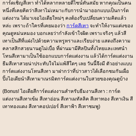
การ์ดเชิญสีเทา ทำได้หลากหลายดีไซน์ทันสมัย หากคุณเป็นคน
หนึ่งที่เคยคิดว่าสีเทาไม่เหมาะกับการนำมาออกแบบเป็นการ์ด
แต่งงาน ได้มาเจอไอเดียใหม่ๆ คงต้องรีบเปลี่ยนความคิดแล้ว
หล่ะ เพราะถ้าใครที่เคยมองว่า
การ์ดสีเทา
จะทำให้งานแต่งของ
คุณดูหม่นหมอง บอกเลยว่ากำลังเข้าใจผิด เพราะจริงๆ แล้วสี
เทาเป็นสีที่แฝงไปด้วยความหรูหราและเรียบง่าย แสดงถึงความ
คลาสสิกสวยนานดูไม่เบื่อ ที่ผ่านมามีศิลปินทั้งไทยและเทศนำ
โทนสีเทามาเป็นใช้ออกแบบการ์ดแต่งงาน แล้วได้การ์ดแต่งงาน
ธีมสีเทาสวยน่าประทับใจไม่แพ้สีใดๆ เลย วันนี้จึงมี ตัวอย่างแบบ
การ์ดแต่งงานโทนสีเทา มาฝากว่าที่บ่าวสาวได้เลือกชมกันเผื่อ
ปิ้งไอเดียนำสีเทามาเนรมิตการ์ดแต่งงานใบสวยของคุณดูบ้าง
(Bonus! ไอเดียสีการ์ดแต่งงานสำหรับธีมงานสีเทา : การ์ด
แต่งงานสีเทาเข้ม สีเทาอ่อน สีเทาเมทัลลิค สีเทาทอง สีเทาเงิน สี
เทาทองแดง สีเทาคอปเปอร์ สีเทาฟ้า สีเทาชมพู)