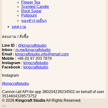
Flower Tea
Scented Candle
Rock Sugar
Potpourri
ของชำร่วยอื่นๆ
บทความ
สอบถาม / สั่งซื้อ
Line ID :
@kingcraftstudio
Inbox :
m.me/kingcraftstudio
Email :
kingcraftstudio.info@gmail.com
Mobile :
+66 (0) 97 203 7879
Instagram :
kingcraftstudio
Facebook :
kingcraftstudio
Instagram
#kingcraftstudio
Cannot call API for app 380204239234502 on behalf of user
3514604328573752
© 2026
Kingcraft Studio
All Rights Reserved.