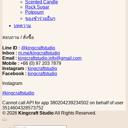
Scented Candle
Rock Sugar
Potpourri
ของชำร่วยอื่นๆ
บทความ
สอบถาม / สั่งซื้อ
Line ID :
@kingcraftstudio
Inbox :
m.me/kingcraftstudio
Email :
kingcraftstudio.info@gmail.com
Mobile :
+66 (0) 97 203 7879
Instagram :
kingcraftstudio
Facebook :
kingcraftstudio
Instagram
#kingcraftstudio
Cannot call API for app 380204239234502 on behalf of user
3514604328573752
© 2026
Kingcraft Studio
All Rights Reserved.
Search