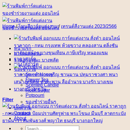
Skip
to
content
Home
/
โทนสีการ์ดแต่งงาน
/
เทรนด์สีงานแต่ง 2023/2566
หน้าแรก
การ์ดแต่งงาน
ราคาการ์ด
ซองใส่การ์ด
ของชำร่วย
Sweet Honey
Flower Tea
Scented Candle
Rock Sugar
Potpourri
Filter
ของชำร่วยอื่นๆ
บทความ
Contact
About
Search