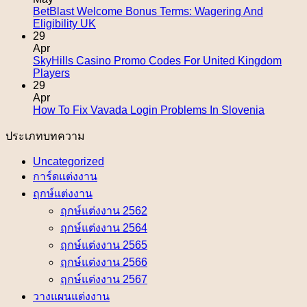
Bonus
Liraspin
BetBlast Welcome Bonus Terms: Wagering And
And
Casino
No
Eligibility UK
Free
Pros
Comments
29
Spins
on
And
Apr
For
BetBlast
Cons
SkyHills Casino Promo Codes For United Kingdom
UK
Welcome
For
No
Players
Players
Bonus
UK
Comments
29
on
Terms:
Players
Apr
SkyHills
Wagering
No
How To Fix Vavada Login Problems In Slovenia
Casino
And
Commen
Promo
Eligibility
on
ประเภทบทความ
Codes
UK
How
For
To
Uncategorized
United
Fix
การ์ดแต่งงาน
Kingdom
Vavada
ฤกษ์แต่งงาน
Players
Login
Problem
ฤกษ์แต่งงาน 2562
In
ฤกษ์แต่งงาน 2564
Slovenia
ฤกษ์แต่งงาน 2565
ฤกษ์แต่งงาน 2566
ฤกษ์แต่งงาน 2567
วางแผนแต่งงาน