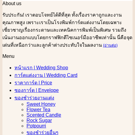
About us
รับประกัน! เราตอบโจทย์ได้ดีที่สุด ทั้งเรื่องราคาถูกและงาน
คุณภาพสูง เพราะเราเป็นโรงพิมพ์การ์ดแต่งงานโดยเฉพาะ
เชี่ยวชาญเรื่องกระดาษและเทคนิคการพิมพ์เป็นพิเศษ รวมถึง
เน้นงานออกแบบโดยกราฟฟิกดีไซเนอร์มืออาชีพเท่านั้น นี่คือจุด
เด่นที่เหนือกว่าและลูกค้าต่างประทับใจในผลงาน
(อ่านต่อ)
Menu
หน้าแรก | Wedding Shop
การ์ดแต่งงาน | Wedding Card
ราคาการ์ด | Price
ซองการ์ด | Envelope
ของชำร่วยงานแต่ง
Sweet Honey
Flower Tea
Scented Candle
Rock Sugar
Potpourri
ของชำร่วยอื่นๆ