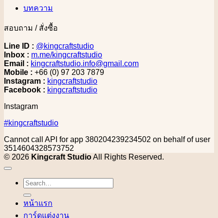
บทความ
สอบถาม / สั่งซื้อ
Line ID :
@kingcraftstudio
Inbox :
m.me/kingcraftstudio
Email :
kingcraftstudio.info@gmail.com
Mobile :
+66 (0) 97 203 7879
Instagram :
kingcraftstudio
Facebook :
kingcraftstudio
Instagram
#kingcraftstudio
Cannot call API for app 380204239234502 on behalf of user
3514604328573752
© 2026
Kingcraft Studio
All Rights Reserved.
Search
for:
หน้าแรก
การ์ดแต่งงาน