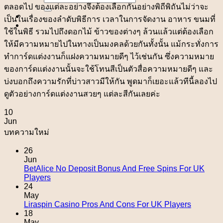
for:
ตลอดไป ของแต่ละอย่างจึงต้องเลือกกันอย่างพิถีพิถันไม่ว่าจะ
เป็นในเรื่องของลำดับพิธีการ เวลาในการจัดงาน อาหาร ขนมที่
ใช้ในพิธี รวมไปถึงดอกไม้ ข้าวของต่างๆ ล้วนแล้วแต่ต้องเลือก
ให้มีความหมายไปในทางเป็นมงคลด้วยกันทั้งนั้น แม้กระทั่งการ
ทำการ์ดแต่งงานก็แฝงความหมายดีๆ ไว้เช่นกัน ซึ่งความหมาย
ของการ์ดแต่งงานนั้นจะใช้โทนสีเป็นตัวสื่อความหมายดีๆ และ
บ่งบอกถึงความรักที่บ่าวสาวมีให้กัน พูดมาก็เยอะแล้วทีนี้ลองไป
ดูตัวอย่างการ์ดแต่งงานสวยๆ แต่ละสีกันเลยค่ะ
10
Jun
บทความใหม่
26
Jun
BetAlice No Deposit Bonus And Free Spins For UK
No
Players
Comments
24
on
May
BetAlice
No
Liraspin Casino Pros And Cons For UK Players
No
Commen
18
Deposit
on
May