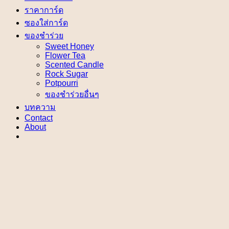
ราคาการ์ด
ซองใส่การ์ด
ของชำร่วย
Sweet Honey
Flower Tea
Scented Candle
Rock Sugar
Potpourri
ของชำร่วยอื่นๆ
บทความ
Contact
About