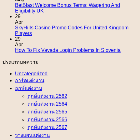
Bonus
Liraspin
BetBlast Welcome Bonus Terms: Wagering And
And
Casino
No
Eligibility UK
Free
Pros
Comments
29
Spins
on
And
Apr
For
BetBlast
Cons
SkyHills Casino Promo Codes For United Kingdom
UK
Welcome
For
No
Players
Players
Bonus
UK
Comments
29
on
Terms:
Players
Apr
SkyHills
Wagering
No
How To Fix Vavada Login Problems In Slovenia
Casino
And
Commen
Promo
Eligibility
on
ประเภทบทความ
Codes
UK
How
For
To
Uncategorized
United
Fix
การ์ดแต่งงาน
Kingdom
Vavada
ฤกษ์แต่งงาน
Players
Login
Problem
ฤกษ์แต่งงาน 2562
In
ฤกษ์แต่งงาน 2564
Slovenia
ฤกษ์แต่งงาน 2565
ฤกษ์แต่งงาน 2566
ฤกษ์แต่งงาน 2567
วางแผนแต่งงาน