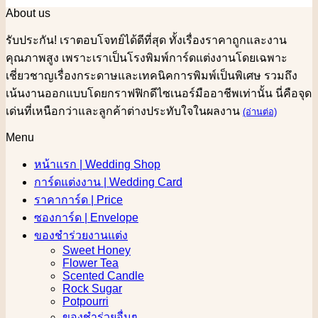
About us
รับประกัน! เราตอบโจทย์ได้ดีที่สุด ทั้งเรื่องราคาถูกและงาน
คุณภาพสูง เพราะเราเป็นโรงพิมพ์การ์ดแต่งงานโดยเฉพาะ
เชี่ยวชาญเรื่องกระดาษและเทคนิคการพิมพ์เป็นพิเศษ รวมถึง
เน้นงานออกแบบโดยกราฟฟิกดีไซเนอร์มืออาชีพเท่านั้น นี่คือจุด
เด่นที่เหนือกว่าและลูกค้าต่างประทับใจในผลงาน
(อ่านต่อ)
Menu
หน้าแรก | Wedding Shop
การ์ดแต่งงาน | Wedding Card
ราคาการ์ด | Price
ซองการ์ด | Envelope
ของชำร่วยงานแต่ง
Sweet Honey
Flower Tea
Scented Candle
Rock Sugar
Potpourri
ของชำร่วยอื่นๆ