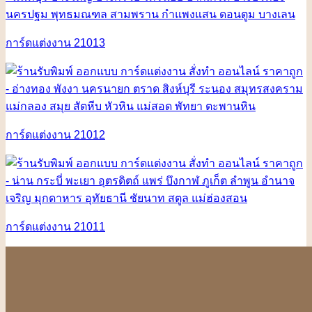
การ์ดแต่งงาน 21013
การ์ดแต่งงาน 21012
การ์ดแต่งงาน 21011