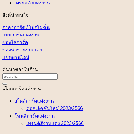
เตรียมตัวแต่งงาน
ลิงค์น่าสนใจ
ราคาการ์ด / โปรโมชั่น
แบบการ์ดแต่งงาน
ซองใส่การ์ด
ของชำร่วยงานแต่ง
แชทผ่านไลน์
ค้นหาของในร้าน
เลือกการ์ดแต่งงาน
สไตล์การ์ดแต่งงาน
คอลเล็คชั่นใหม่ 2023/2566
โทนสีการ์ดแต่งงาน
เทรนด์สีงานแต่ง 2023/2566