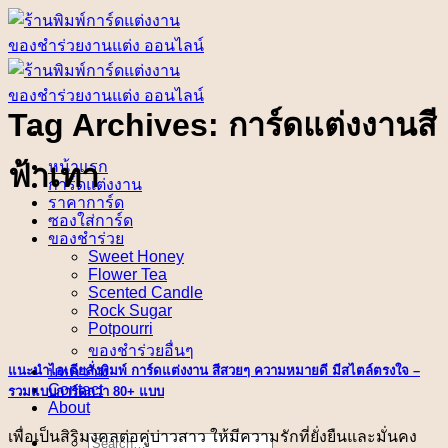
Skip
to
content
Tag Archives:
การ์ดแต่งงานสี
หน้าแรก
ฟ้าเทา
การ์ดแต่งงาน
ราคาการ์ด
ซองใส่การ์ด
ของชำร่วย
Sweet Honey
Flower Tea
Scented Candle
Rock Sugar
Potpourri
ของชำร่วยอื่นๆ
แนะนำไอเดียสั่งพิมพ์ การ์ดแต่งงาน สีสวยๆ ความหมายดี มีสไตล์ตรงใจ –
บทความ
Contact
รวมแบบการ์ดกว่า 80+ แบบ
About
เพื่อเป็นสิริมงคลต่อคู่บ่าวสาว ให้มีความรักที่ยั่งยืนและมั่นคง
Search