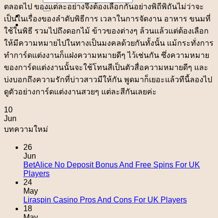
for:
ตลอดไป ของแต่ละอย่างจึงต้องเลือกกันอย่างพิถีพิถันไม่ว่าจะ
เป็นในเรื่องของลำดับพิธีการ เวลาในการจัดงาน อาหาร ขนมที่
ใช้ในพิธี รวมไปถึงดอกไม้ ข้าวของต่างๆ ล้วนแล้วแต่ต้องเลือก
ให้มีความหมายไปในทางเป็นมงคลด้วยกันทั้งนั้น แม้กระทั่งการ
ทำการ์ดแต่งงานก็แฝงความหมายดีๆ ไว้เช่นกัน ซึ่งความหมาย
ของการ์ดแต่งงานนั้นจะใช้โทนสีเป็นตัวสื่อความหมายดีๆ และ
บ่งบอกถึงความรักที่บ่าวสาวมีให้กัน พูดมาก็เยอะแล้วทีนี้ลองไป
ดูตัวอย่างการ์ดแต่งงานสวยๆ แต่ละสีกันเลยค่ะ
10
Jun
บทความใหม่
26
Jun
BetAlice No Deposit Bonus And Free Spins For UK
No
Players
Comments
24
on
May
BetAlice
No
Liraspin Casino Pros And Cons For UK Players
No
Commen
18
Deposit
on
May