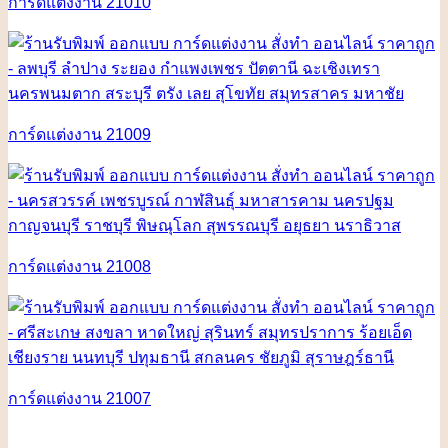
การ์ดแต่งงาน 21010
การ์ดแต่งงาน 21009
การ์ดแต่งงาน 21008
การ์ดแต่งงาน 21007