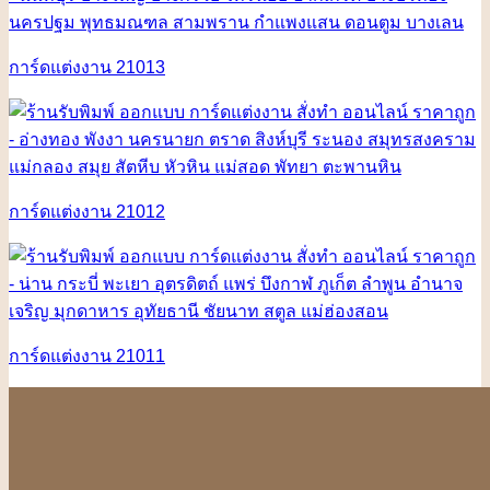
การ์ดแต่งงาน 21013
การ์ดแต่งงาน 21012
การ์ดแต่งงาน 21011