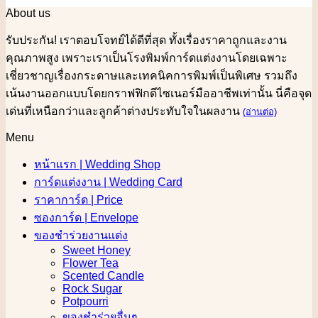
About us
รับประกัน! เราตอบโจทย์ได้ดีที่สุด ทั้งเรื่องราคาถูกและงาน
คุณภาพสูง เพราะเราเป็นโรงพิมพ์การ์ดแต่งงานโดยเฉพาะ
เชี่ยวชาญเรื่องกระดาษและเทคนิคการพิมพ์เป็นพิเศษ รวมถึง
เน้นงานออกแบบโดยกราฟฟิกดีไซเนอร์มืออาชีพเท่านั้น นี่คือจุด
เด่นที่เหนือกว่าและลูกค้าต่างประทับใจในผลงาน
(อ่านต่อ)
Menu
หน้าแรก | Wedding Shop
การ์ดแต่งงาน | Wedding Card
ราคาการ์ด | Price
ซองการ์ด | Envelope
ของชำร่วยงานแต่ง
Sweet Honey
Flower Tea
Scented Candle
Rock Sugar
Potpourri
ของชำร่วยอื่นๆ