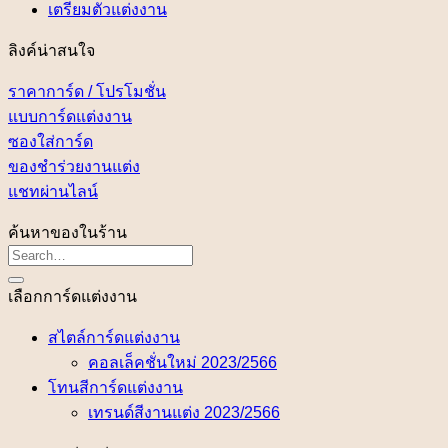
เตรียมตัวแต่งงาน
ลิงค์น่าสนใจ
ราคาการ์ด / โปรโมชั่น
แบบการ์ดแต่งงาน
ซองใส่การ์ด
ของชำร่วยงานแต่ง
แชทผ่านไลน์
ค้นหาของในร้าน
เลือกการ์ดแต่งงาน
สไตล์การ์ดแต่งงาน
คอลเล็คชั่นใหม่ 2023/2566
โทนสีการ์ดแต่งงาน
เทรนด์สีงานแต่ง 2023/2566