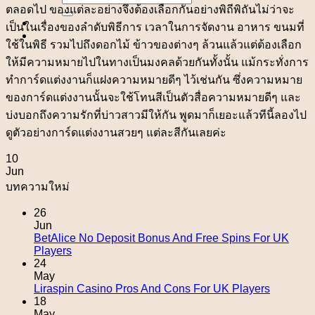
for:
ตลอดไป ของแต่ละอย่างจึงต้องเลือกกันอย่างพิถีพิถันไม่ว่าจะ
เป็นในเรื่องของลำดับพิธีการ เวลาในการจัดงาน อาหาร ขนมที่
ใช้ในพิธี รวมไปถึงดอกไม้ ข้าวของต่างๆ ล้วนแล้วแต่ต้องเลือก
ให้มีความหมายไปในทางเป็นมงคลด้วยกันทั้งนั้น แม้กระทั่งการ
ทำการ์ดแต่งงานก็แฝงความหมายดีๆ ไว้เช่นกัน ซึ่งความหมาย
ของการ์ดแต่งงานนั้นจะใช้โทนสีเป็นตัวสื่อความหมายดีๆ และ
บ่งบอกถึงความรักที่บ่าวสาวมีให้กัน พูดมาก็เยอะแล้วทีนี้ลองไป
ดูตัวอย่างการ์ดแต่งงานสวยๆ แต่ละสีกันเลยค่ะ
10
Jun
บทความใหม่
26
Jun
BetAlice No Deposit Bonus And Free Spins For UK
No
Players
Comments
24
on
May
BetAlice
No
Liraspin Casino Pros And Cons For UK Players
No
Commen
18
Deposit
on
May