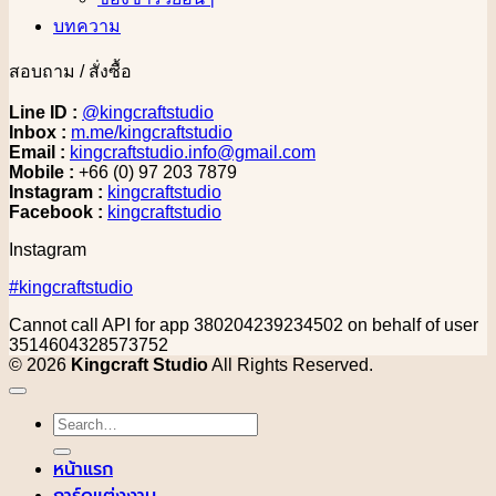
บทความ
สอบถาม / สั่งซื้อ
Line ID :
@kingcraftstudio
Inbox :
m.me/kingcraftstudio
Email :
kingcraftstudio.info@gmail.com
Mobile :
+66 (0) 97 203 7879
Instagram :
kingcraftstudio
Facebook :
kingcraftstudio
Instagram
#kingcraftstudio
Cannot call API for app 380204239234502 on behalf of user
3514604328573752
© 2026
Kingcraft Studio
All Rights Reserved.
Search
for:
หน้าแรก
การ์ดแต่งงาน