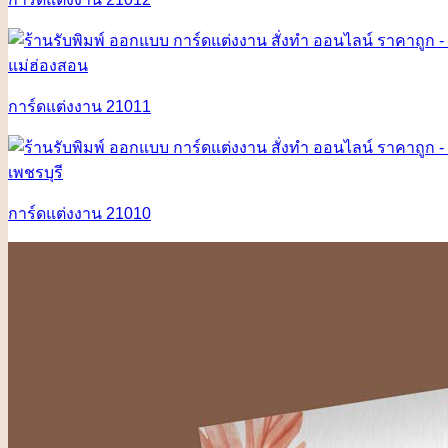
การ์ดแต่งงาน 21011
การ์ดแต่งงาน 21010