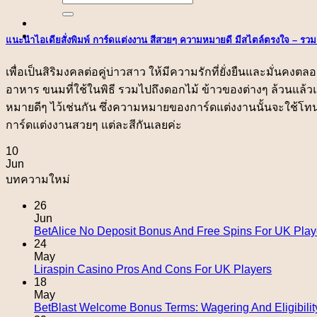
for:
แนะนำไอเดียสั่งพิมพ์ การ์ดแต่งงาน สีสวยๆ ความหมายดี มีสไตล์ตรงใจ – รว
เพื่อเป็นสิริมงคลต่อคู่บ่าวสาว ให้มีความรักที่ยั่งยืนและมั่นคง
อาหาร ขนมที่ใช้ในพิธี รวมไปถึงดอกไม้ ข้าวของต่างๆ ล้วนแล้
หมายดีๆ ไว้เช่นกัน ซึ่งความหมายของการ์ดแต่งงานนั้นจะใช้โทนสี
การ์ดแต่งงานสวยๆ แต่ละสีกันเลยค่ะ
10
Jun
บทความใหม่
26
Jun
BetAlice No Deposit Bonus And Free Spins For UK Play
24
May
No
Liraspin Casino Pros And Cons For UK Players
Commen
18
on
May
Liraspin
BetBlast Welcome Bonus Terms: Wagering And Eligibili