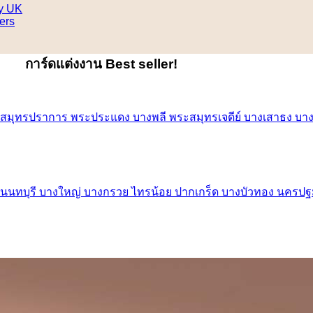
ty UK
ers
การ์ดแต่งงาน
Best seller!