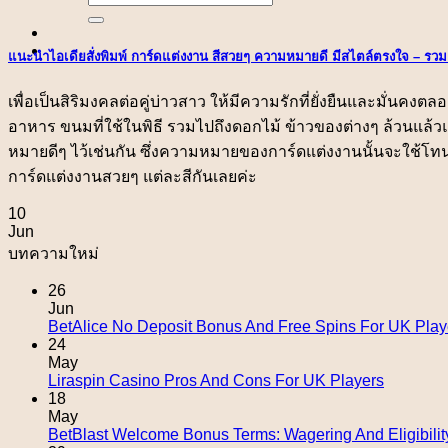
for:
แนะนำไอเดียสั่งพิมพ์ การ์ดแต่งงาน สีสวยๆ ความหมายดี มีสไตล์ตรงใจ – รว
เพื่อเป็นสิริมงคลต่อคู่บ่าวสาว ให้มีความรักที่ยั่งยืนและมั่นคง
อาหาร ขนมที่ใช้ในพิธี รวมไปถึงดอกไม้ ข้าวของต่างๆ ล้วนแล้
หมายดีๆ ไว้เช่นกัน ซึ่งความหมายของการ์ดแต่งงานนั้นจะใช้โทนสี
การ์ดแต่งงานสวยๆ แต่ละสีกันเลยค่ะ
10
Jun
บทความใหม่
26
Jun
BetAlice No Deposit Bonus And Free Spins For UK Play
24
May
No
Liraspin Casino Pros And Cons For UK Players
Commen
18
on
May
Liraspin
BetBlast Welcome Bonus Terms: Wagering And Eligibili