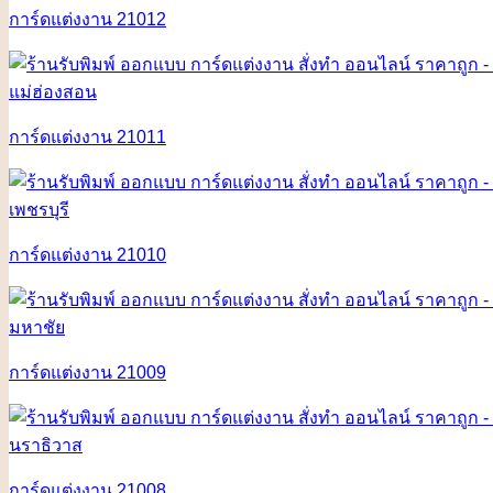
การ์ดแต่งงาน 21012
การ์ดแต่งงาน 21011
การ์ดแต่งงาน 21010
การ์ดแต่งงาน 21009
การ์ดแต่งงาน 21008